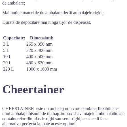
de ambalare;
Mai puține materiale de ambalare decât ambalajele rigide;
Durată de depozitare mai lungă ușor de dispensat.
Capacitate:
Dimensiuni:
3 L
265 x 350 mm
5 L
320 x 400 mm
10 L
400 x 500 mm
20 L
480 x 620 mm
220 L
1000 x 1600 mm
Cheertainer
CHEERTAINER este un ambalaj nou care combina flexibilitatea
unui ambalaj obisnuit de tip bag-in-box si avantajele imbunatatite ale
containerelor din plastic rigid sau semi-rigid, ceea ce il face
alternativa perfecta la toate aceste optiuni.