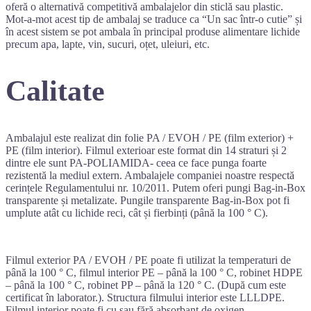
oferă o alternativă competitivă ambalajelor din sticlă sau plastic.
Mot-a-mot acest tip de ambalaj se traduce ca “Un sac într-o cutie” și
în acest sistem se pot ambala în principal produse alimentare lichide
precum apa, lapte, vin, sucuri, oțet, uleiuri, etc.
Calitate
Ambalajul este realizat din folie PA / EVOH / PE (film exterior) +
PE (film interior). Filmul exterioar este format din 14 straturi și 2
dintre ele sunt PA-POLIAMIDA- ceea ce face punga foarte
rezistentă la mediul extern. Ambalajele companiei noastre respectă
cerințele Regulamentului nr. 10/2011. Putem oferi pungi Bag-in-Box
transparente și metalizate. Pungile transparente Bag-in-Box pot fi
umplute atât cu lichide reci, cât și fierbinți (până la 100 ° C).
Filmul exterior PA / EVOH / PE poate fi utilizat la temperaturi de
până la 100 ° C, filmul interior PE – până la 100 ° C, robinet HDPE
– până la 100 ° C, robinet PP – până la 120 ° C. (După cum este
certificat în laborator.). Structura filmului interior este LLLDPE.
Filmul interior poate fi cu sau fără absorbant de oxigen.