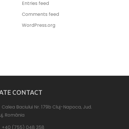
Entries feed
Comments feed
WordPress.org
ATE CONTACT
Calea Baciului Nr. 179b Cluj-Napoca, Jud.
uj, România
+40 (755) 048 358