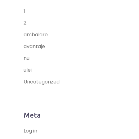
1
2
ambalare
avantaje
nu
ulei
Uncategorized
Meta
Log in